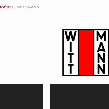
Mööbel
Wittmann