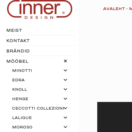
Skip
Avaleht
to
content
Meist
Kontakt
Brändid
Mööbel
Minotti
Edra
Knoll
Henge
Ceccotti Collezioni
Lalique
Moroso