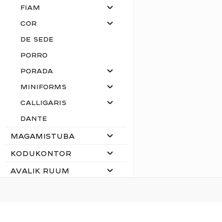
Fiam
Cor
de Sede
Porro
Porada
Miniforms
Calligaris
Dante
Magamistuba
Kodukontor
Avalik ruum
Valgustid
Lauanõud, söögiriistad,
INNER DESIGN
baaritarbed, vaasid,
küünlad