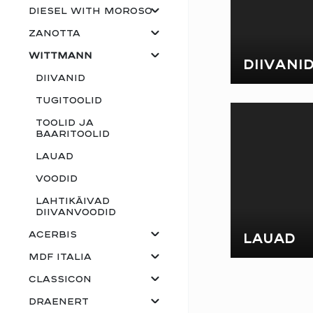
Diesel with Moroso
Zanotta
Wittmann
DIIVANI
Diivanid
Tugitoolid
Toolid ja
baaritoolid
Lauad
Voodid
Lahtikäivad
diivanvoodid
Acerbis
LAUAD
mdf italia
ClassiCon
Draenert