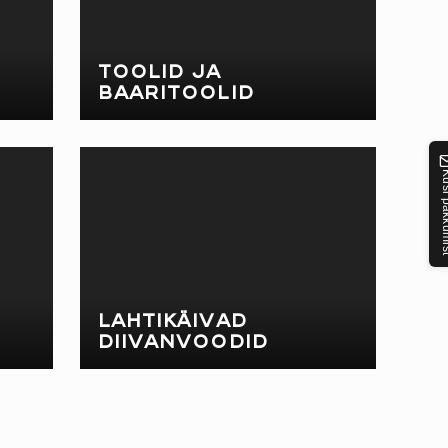
TOOLID JA
BAARITOOLID
Küsi pak
LAHTIKÄIVAD
DIIVANVOODID